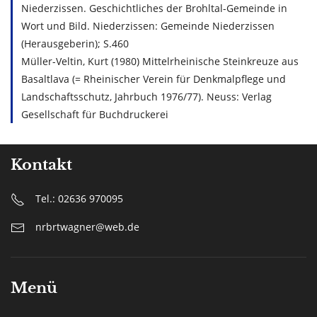
Niederzissen. Geschichtliches der Brohltal-Gemeinde in
Wort und Bild. Niederzissen: Gemeinde Niederzissen
(Herausgeberin); S.460
Müller-Veltin, Kurt (1980) Mittelrheinische Steinkreuze aus
Basaltlava (= Rheinischer Verein für Denkmalpflege und
Landschaftsschutz, Jahrbuch 1976/77). Neuss: Verlag
Gesellschaft für Buchdruckerei
Kontakt
Tel.: 02636 970095
nrbrtwagner@web.de
Menü