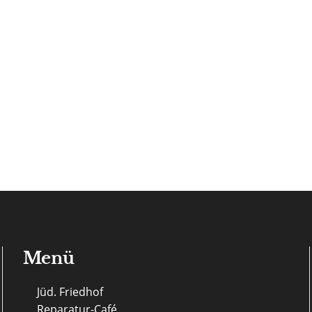
Menü
Jüd. Friedhof
Reparatur-Café