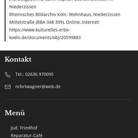
Niederzissen
Rheinisches Bildarchiv Köln: Wohnhaus, Niederzissen
Mittelstraße (RBA 048 399), Online, Internet:
https://www.kulturelles-erbe-
koeln.de/documents/obj/20599883
Kontakt
Tel.: 02636 970095
nrbrtwagner@web.de
Menü
Jüd. Friedhof
Reparatur-Café