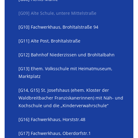
[G09] Alte Schule, untere Mittelstraße
[G10] Fachwerkhaus, Brohltalstraße 94
[G11] Alte Post, Brohltalstraße
[G12] Bahnhof Niederzissen und Brohltalbahn
[G13] Ehem. Volksschule mit Heimatmuseum,
Marktplatz
[G14, G15] St. Josefshaus (ehem. Kloster der
Waldbreitbacher Franziskanerinnen) mit Näh- und
Kochschule und die „Kinderverwahrschule“
[G16] Fachwerkhaus, Horststr.48
[G17] Fachwerkhaus, Oberdorfstr.1