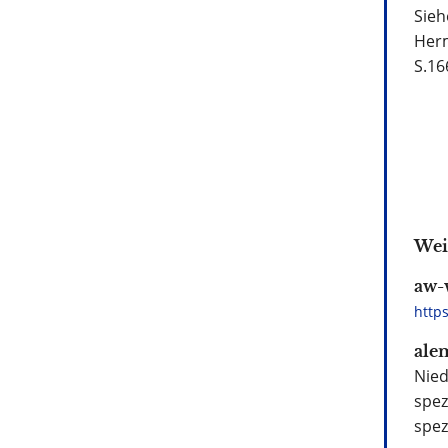
Sieh
Herm
S.16
Wei
aw-
http
ale
Nied
spez
spez