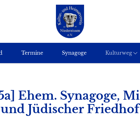
d
Termine
Synagoge
Kulturweg
5a] Ehem. Synagoge, Mit
und Jüdischer Friedhof