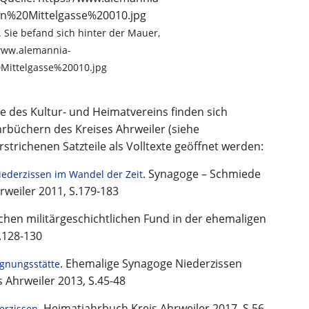
 Sie befand sich hinter der Mauer,
//www.alemannia-
Mittelgasse%20010.jpg
 des Kultur- und Heimatvereins finden sich
hrbüchern des Kreises Ahrweiler (siehe
strichenen Satzteile als Volltexte geöffnet werden:
. Synagoge – Schmiede
ederzissen im Wandel der Zeit
weiler 2011, S.179-183
ichen militärgeschichtlichen Fund in der ehemaligen
.128-130
. Ehemalige Synagoge Niederzissen
gnungsstätte
 Ahrweiler 2013, S.45-48
. Heimatjahrbuch Kreis Ahrweiler 2017, S.56-
erzissen