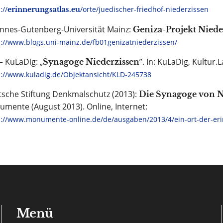
://
/orte/juedischer-friedhof-niederzissen
erinnerungsatlas.eu
nnes-Gutenberg-Universität Mainz:
Geniza-Projekt Niede
s://www.blogs.uni-mainz.de/fb01genizatniederzissen/
– KuLaDig: „
”. In: KuLaDig, Kultur.
Synagoge Niederzissen
s://www.kuladig.de/Objektansicht/KLD-245738
sche Stiftung Denkmalschutz (2013):
Die Synagoge von N
mente (August 2013). Online, Internet:
s://www.monumente-online.de/de/ausgaben/2013/4/ein-ort-der-er
Menü