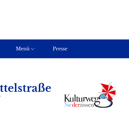
Menü
Presse
telstraße