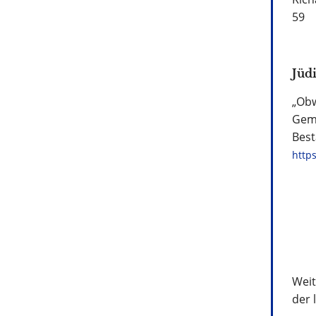
59
Jüd
„Obw
Geme
Best
https
Weit
der 