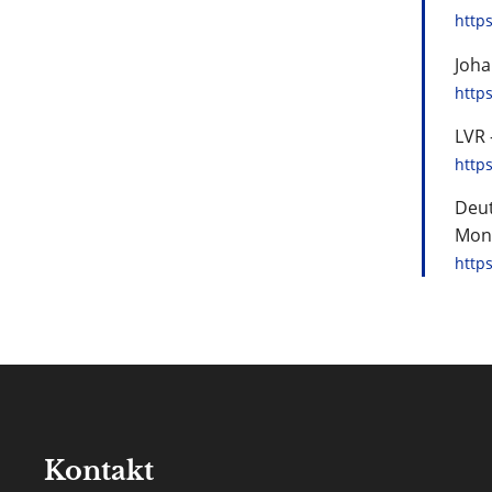
https
Joha
http
LVR 
http
Deut
Monu
http
Kontakt