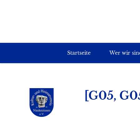
Startseite
Wer wir sin
[G05, G0