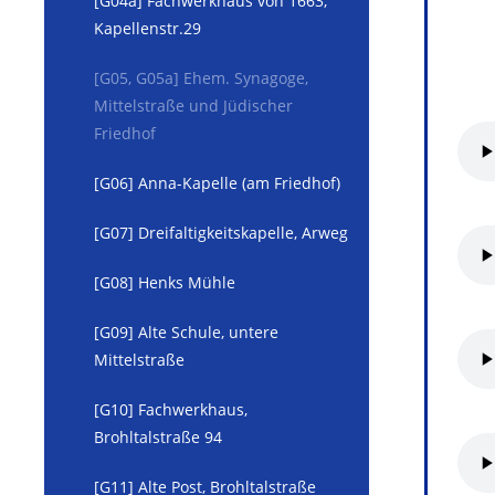
[G04a] Fachwerkhaus von 1663,
Kapellenstr.29
[G05, G05a] Ehem. Synagoge,
Mittelstraße und Jüdischer
Friedhof
[G06] Anna-Kapelle (am Friedhof)
[G07] Dreifaltigkeitskapelle, Arweg
[G08] Henks Mühle
[G09] Alte Schule, untere
Mittelstraße
[G10] Fachwerkhaus,
Brohltalstraße 94
[G11] Alte Post, Brohltalstraße