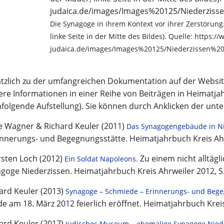
Die Synagoge in ihrem Kontext vor ihrer Zerstörung.
linke Seite in der Mitte des Bildes). Quelle: https:
judaica.de/images/Images%20125/Niederzissen%20
tzlich zu der umfangreichen Dokumentation auf der Website
ere Informationen in einer Reihe von Beiträgen in Heimatja
folgende Aufstellung). Sie können durch Anklicken der unter
 Wagner & Richard Keuler (2011)
Das Synagogengebäude in Ni
innerungs- und Begegnungsstätte. Heimatjahrbuch Kreis Ahr
sten Loch (2012)
Zu einem nicht alltägl
Ein Soldat Napoleons.
goge Niederzissen. Heimatjahrbuch Kreis Ahrweiler 2012, S
ard Keuler (2013)
Synagoge – Schmiede – Erinnerungs- und Bege
e am 18. März 2012 feierlich eröffnet. Heimatjahrbuch Kreis
ard Keuler (2017)
Jüdisches Museum – ehemalige Synagoge Nied