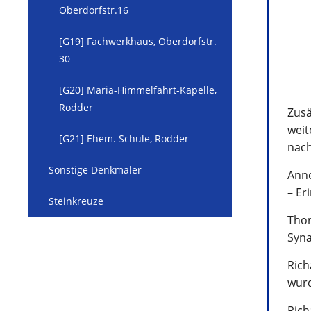
Oberdorfstr.16
[G19] Fachwerkhaus, Oberdorfstr.
30
[G20] Maria-Himmelfahrt-Kapelle,
Rodder
Zusä
weit
[G21] Ehem. Schule, Rodder
nach
Sonstige Denkmäler
Anne
– Er
Steinkreuze
Thor
Syna
Rich
wurd
Rich