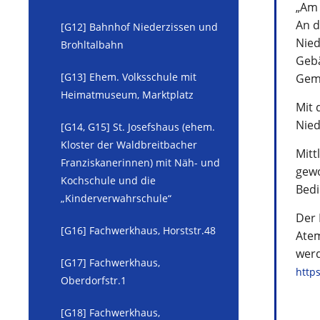
„Am 
An d
[G12] Bahnhof Niederzissen und
Nied
Brohltalbahn
Gebä
[G13] Ehem. Volksschule mit
Geme
Heimatmuseum, Marktplatz
Mit 
Nied
[G14, G15] St. Josefshaus (ehem.
Kloster der Waldbreitbacher
Mitt
Franziskanerinnen) mit Näh- und
gewo
Kochschule und die
Bed
„Kinderverwahrschule“
Der 
[G16] Fachwerkhaus, Horststr.48
Atem
werd
[G17] Fachwerkhaus,
http
Oberdorfstr.1
[G18] Fachwerkhaus,