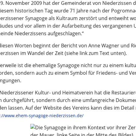
9. November 2009 hat der Gemeinderat von Niederzissen d
iesem historischen Tag wurde 71 Jahre nach der Pogromnacht
erzissener Synagoge als Kultraum zerstört und entweiht wor
udes und vor allem in der Aufarbeitung des vergangenen 
inde Niederzissens aufgeschlagen.“
diesen Worten beginnt der Bericht von Anne Wagner und R
erzissen im Wandel der Zeit (siehe link zum Text unten).
lerweile ist die ehemalige Synagoge nicht nur zu einem kult
rden, sondern auch zu einem Symbol für Friedens- und Ve
ingungen.
Niederzissener Kultur- und Heimatverein hat die Restaurier
 durchgeführt, sondern durch eine umfangreiche Dokumenta
en lassen. Auf der Website des Vereins kann dies im Detai
s://www.ehem-synagoge-niederzissen.de/