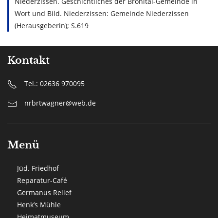
Niederzissen. Geschichtliches der Brohltal-Gemeinde in
Wort und Bild. Niederzissen: Gemeinde Niederzissen
(Herausgeberin); S.619
Kontakt
Tel.: 02636 970095
nrbrtwagner@web.de
Menü
Jüd. Friedhof
Reparatur-Café
Germanus Relief
Henk’s Mühle
Heimatmuseum