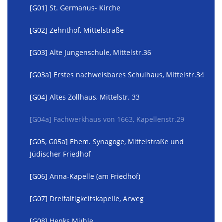
[G01] St. Germanus- Kirche
[G02] Zehnthof, Mittelstraße
[G03] Alte Jungenschule, Mittelstr.36
[G03a] Erstes nachweisbares Schulhaus, Mittelstr.34
[G04] Altes Zollhaus, Mittelstr. 33
[G04a] Fachwerkhaus von 1663, Kapellenstr.29
[G05, G05a] Ehem. Synagoge, Mittelstraße und
Jüdischer Friedhof
[G06] Anna-Kapelle (am Friedhof)
[G07] Dreifaltigkeitskapelle, Arweg
[G08] Henks Mühle