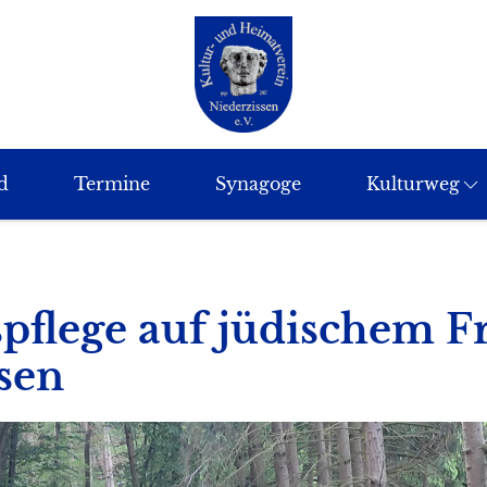
d
Termine
Synagoge
Kulturweg
pflege auf jüdischem F
sen