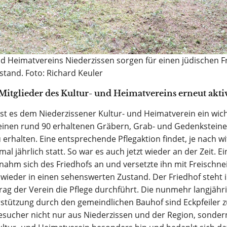
und Heimatvereins Niederzissen sorgen für einen jüdischen 
stand. Foto: Richard Keuler
Mitglieder des Kultur- und Heimatvereins erneut akti
st es dem Niederzissener Kultur- und Heimatverein ein wich
seinen rund 90 erhaltenen Gräbern, Grab- und Gedenkstein
 erhalten. Eine entsprechende Pflegaktion findet, je nach 
mal jährlich statt. So war es auch jetzt wieder an der Zeit. 
nahm sich des Friedhofs an und versetzte ihn mit Freischn
 wieder in einen sehenswerten Zustand. Der Friedhof steht
rag der Verein die Pflege durchführt. Die nunmehr langjähr
tützung durch den gemeindlichen Bauhof sind Eckpfeiler z
Besucher nicht nur aus Niederzissen und der Region, sonde