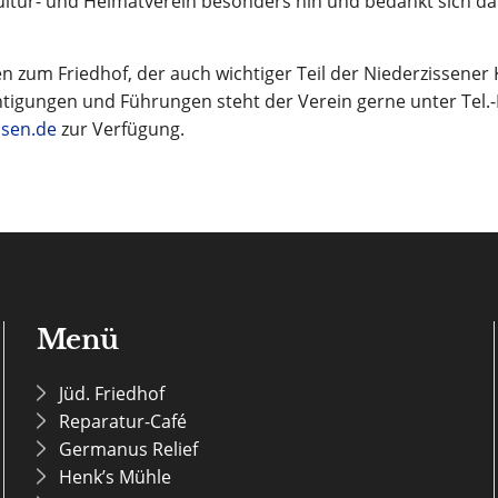
Kultur- und Heimatverein besonders hin und bedankt sich da
n zum Friedhof, der auch wichtiger Teil der Niederzissener 
tigungen und Führungen steht der Verein gerne unter Tel.
ssen.de
zur Verfügung.
Menü
Jüd. Friedhof
Reparatur-Café
Germanus Relief
Henk’s Mühle